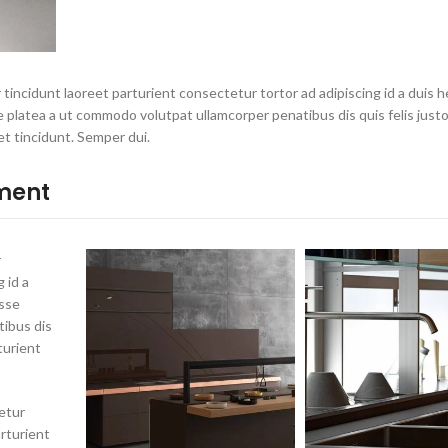
tincidunt laoreet parturient consectetur tortor ad adipiscing id a duis h
 platea a ut commodo volutpat ullamcorper penatibus dis quis felis just
t tincidunt. Semper dui.
ment
r
 id a
isse
tibus dis
turient
etur
rturient