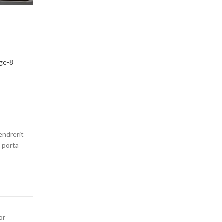
endrerit
o porta
or