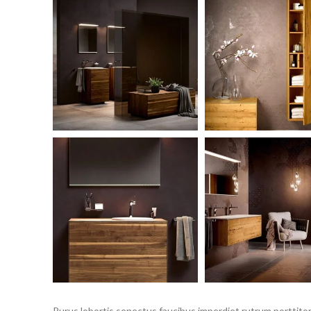
Purus lobortis senectus faucibus imperdiet rutrum porttitor 