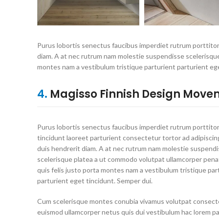
Purus lobortis senectus faucibus imperdiet rutrum porttitor 
diam. A at nec rutrum nam molestie suspendisse scelerisque
montes nam a vestibulum tristique parturient parturient ege
4.
Magisso Finnish Design Move
Purus lobortis senectus faucibus imperdiet rutrum porttito
tincidunt laoreet parturient consectetur tortor ad adipiscing
duis hendrerit diam. A at nec rutrum nam molestie suspend
scelerisque platea a ut commodo volutpat ullamcorper pena
quis felis justo porta montes nam a vestibulum tristique par
parturient eget tincidunt. Semper dui.
Cum scelerisque montes conubia vivamus volutpat consect
euismod ullamcorper netus quis dui vestibulum hac lorem pa