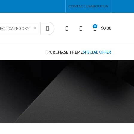
CONTACT US
ABOUT US
0
$
0.00
LECT CATEGORY
PURCHASE THEME
SPECIAL OFFER