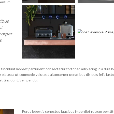
imentum
tibus
et
corper
s
tincidunt laoreet parturient consectetur tortor ad adipiscing id a duis h
 platea a ut commodo volutpat ullamcorper penatibus dis quis felis just
t tincidunt. Semper dui.
Purus lobortis senectus faucibus imperdiet rutrum porttit