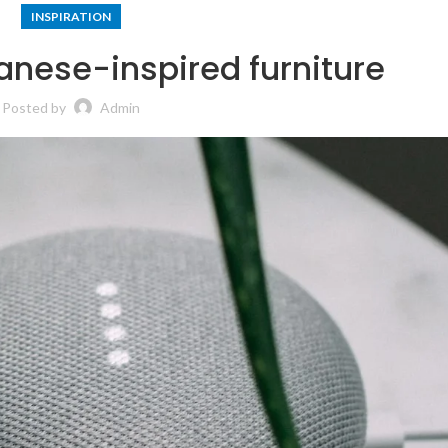
INSPIRATION
anese-inspired furniture
Posted by
Admin