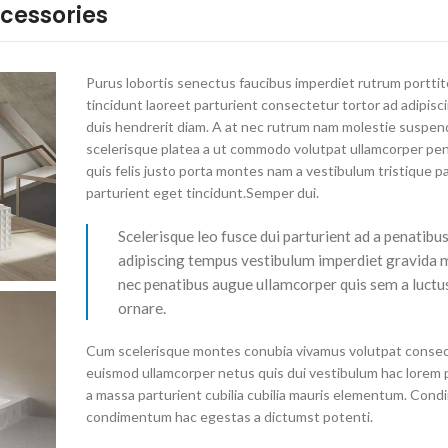
ccessories
Purus lobortis senectus faucibus imperdiet rutrum porttit
tincidunt laoreet parturient consectetur tortor ad adipisci
duis hendrerit diam. A at nec rutrum nam molestie suspen
scelerisque platea a ut commodo volutpat ullamcorper pen
quis felis justo porta montes nam a vestibulum tristique p
parturient eget tincidunt.Semper dui.
Scelerisque leo fusce dui parturient ad a penatibu
adipiscing tempus vestibulum imperdiet gravida 
nec penatibus augue ullamcorper quis sem a luctu
ornare.
Cum scelerisque montes conubia vivamus volutpat conse
euismod ullamcorper netus quis dui vestibulum hac lorem 
a massa parturient cubilia cubilia mauris elementum. Con
condimentum hac egestas a dictumst potenti.