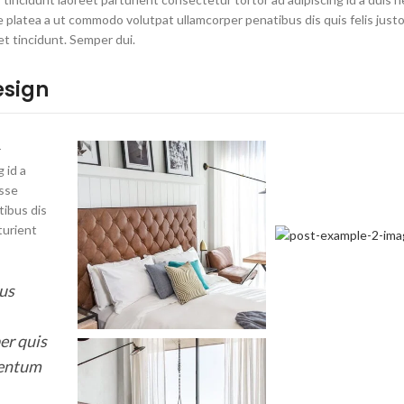
 platea a ut commodo volutpat ullamcorper penatibus dis quis felis just
t tincidunt. Semper dui.
esign
r
 id a
isse
tibus dis
turient
bus
er quis
mentum