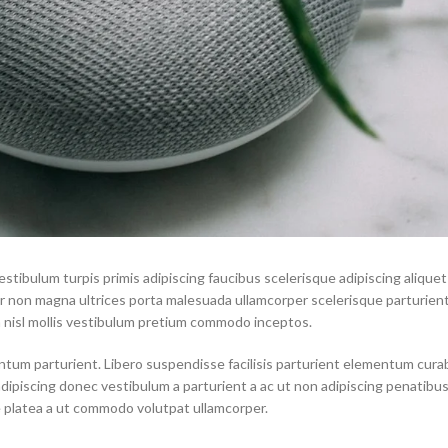
estibulum turpis primis adipiscing faucibus scelerisque adipiscing aliquet
por non magna ultrices porta malesuada ullamcorper scelerisque parturien
a nisl mollis vestibulum pretium commodo inceptos.
tum parturient. Libero suspendisse facilisis parturient elementum curab
 adipiscing donec vestibulum a parturient a ac ut non adipiscing penatibu
 platea a ut commodo volutpat ullamcorper.