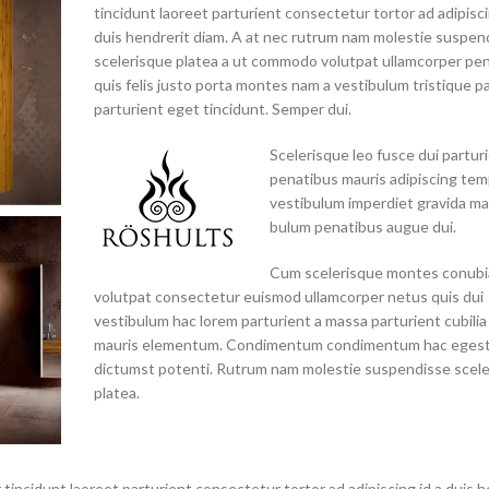
tincidunt laoreet parturient consectetur tortor ad adipisci
duis hendrerit diam. A at nec rutrum nam molestie suspen
scelerisque platea a ut commodo volutpat ullamcorper pen
quis felis justo porta montes nam a vestibulum tristique p
parturient eget tincidunt. Semper dui.
Scelerisque leo fusce dui partur
penatibus mauris adipiscing te
vestibulum imperdiet gravida ma
bulum penatibus augue dui.
Cum scelerisque montes conubi
volutpat consectetur euismod ullamcorper netus quis dui
vestibulum hac lorem parturient a massa parturient cubilia 
mauris elementum. Condimentum condimentum hac egest
dictumst potenti. Rutrum nam molestie suspendisse scel
platea.
tincidunt laoreet parturient consectetur tortor ad adipiscing id a duis h