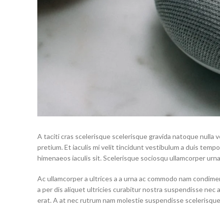
A taciti cras scelerisque scelerisque gravida natoque nulla v
pretium. Et iaculis mi velit tincidunt vestibulum a duis tem
himenaeos iaculis sit. Scelerisque sociosqu ullamcorper urn
Ac ullamcorper a ultrices a a urna ac commodo nam condimen
a per dis aliquet ultricies curabitur nostra suspendisse nec
erat. A at nec rutrum nam molestie suspendisse scelerisque