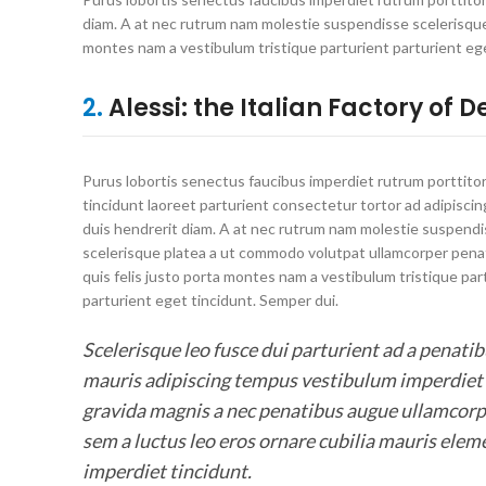
diam. A at nec rutrum nam molestie suspendisse scelerisque
montes nam a vestibulum tristique parturient parturient ege
2.
Alessi: the Italian Factory of D
Purus lobortis senectus faucibus imperdiet rutrum porttito
tincidunt laoreet parturient consectetur tortor ad adipiscing
duis hendrerit diam. A at nec rutrum nam molestie suspend
scelerisque platea a ut commodo volutpat ullamcorper pena
quis felis justo porta montes nam a vestibulum tristique par
parturient eget tincidunt. Semper dui.
Scelerisque leo fusce dui parturient ad a penati
mauris adipiscing tempus vestibulum imperdiet
gravida magnis a nec penatibus augue ullamcorp
sem a luctus leo eros ornare cubilia mauris ele
imperdiet tincidunt.