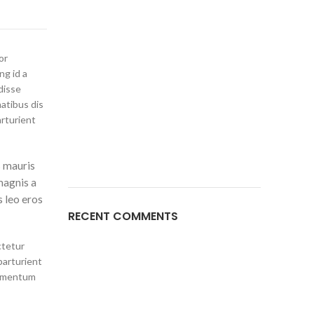
or
ng id a
disse
atibus dis
arturient
s mauris
magnis a
s leo eros
RECENT COMMENTS
ctetur
parturient
dimentum