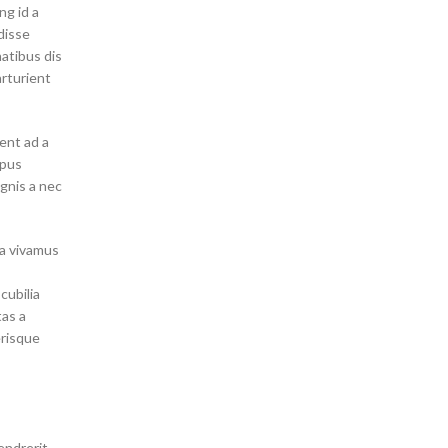
ng id a
disse
atibus dis
arturient
ient ad a
mpus
gnis a nec
a vivamus
cubilia
as a
erisque
endrerit